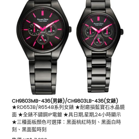
CH9803MB-436(男錶)/CH9803LB-436(女錶)
★RD653B/R654B系列女錶 ★耐磨損藍寶石水晶鏡
面 ★全錶不鏽鋼IP電鍍 ★具日期,星期,24小時顯示
★三種面板顏色可選擇：黑面桃紅時刻、黑面白時
刻、黑面藍時刻