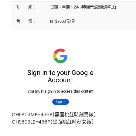
功 能：
日期、星期、
24
小時顯示
(
龍頭調整式
)
售 價：
NT$7680
元
/
只
CH9803MB-436P(黑面桃紅時刻男錶)
CH9803LB-436P(黑面桃紅時刻女錶)