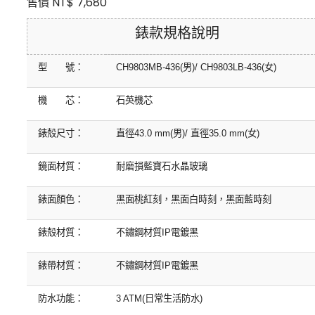
售價 NT$ 7,680
錶款規格說明
型 號：
CH9803MB-436(
男
)/ CH9803LB-436(
女
)
機 芯：
石英機芯
錶殼尺寸：
直徑
43.0 mm(
男
)/
直徑
35.0 mm(
女
)
鏡面材質：
耐磨損藍寶石水晶玻璃
錶面顏色：
黑面桃紅刻，黑面白時刻，黑面藍時刻
錶殼材質：
不鏽鋼材質
IP
電鍍黑
錶帶材質：
不鏽鋼材質
IP
電鍍黑
防水功能：
3 ATM(
日常生活防水
)