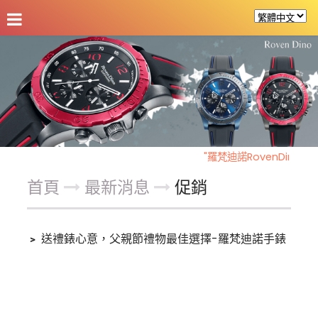
公司介紹
最新消息
商品介紹
客戶支援
"羅梵迪諾RovenDino"慶
首頁
最新消息
促銷
﹥
送禮錶心意，父親節禮物最佳選擇-羅梵迪諾手錶